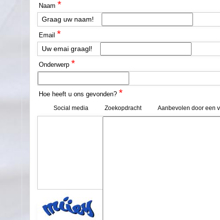
*
Naam
Graag uw naam!
*
Email
Uw emai graagl!
*
Onderwerp
*
Hoe heeft u ons gevonden?
Social media
Zoekopdracht
Aanbevolen door een vr
*
Recaptcha