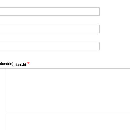
*
iend(in)
Bericht